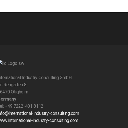
nternational Industry Consulting GmbH
m Rehgarten 8
6470 Ötigheim
Germany
el: +49 7222-401 8112
nfo@international-industry-consulting.com
ww.international-industry-consulting.com