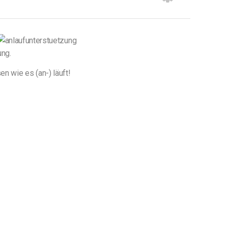
ung.
n wie es (an-) läuft!