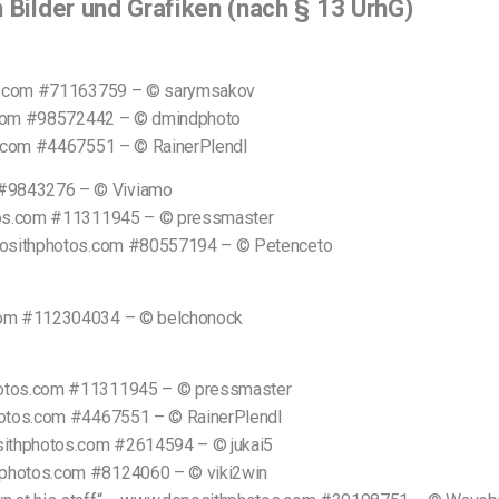
Bilder und Grafiken (nach § 13 UrhG)
tos.com #71163759 – © sarymsakov
os.com #98572442 – © dmindphoto
os.com #4467551 – © RainerPlendl
 #9843276 – © Viviamo
otos.com #11311945 – © pressmaster
eposithphotos.com #80557194 – © Petenceto
.com #112304034 – © belchonock
hotos.com #11311945 – © pressmaster
photos.com #4467551 – © RainerPlendl
sithphotos.com #2614594 – © jukai5
hphotos.com #8124060 – © viki2win