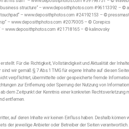
own at his staff“ – www.deposithphotos.com #39198751 – © Wave
s business structure“ – www.deposithphotos.com #96113392 – © al
ith touchpad“ – www.deposithphotos.com #24192153 – © pressmas
r ship“ – www.deposithphotos.com #2079305 – © Corepics
r“ – www.deposithphotos.com #21718165 – © kalinovsky
rstellt. Für die Richtigkeit, Vollständigkeit und Aktualität der Inha
 sind wir gemäß § 7 Abs.1 TMG für eigene Inhalte auf diesen Seite
nicht verpflichtet, übermittelte oder gespeicherte fremde Informa
flichtungen zur Entfernung oder Sperrung der Nutzung von Informati
st ab dem Zeitpunkt der Kenntnis einer konkreten Rechtsverletzun
nd entfernen.
tter, auf deren Inhalte wir keinen Einfluss haben. Deshalb können 
stets der jeweilige Anbieter oder Betreiber der Seiten verantwortlic