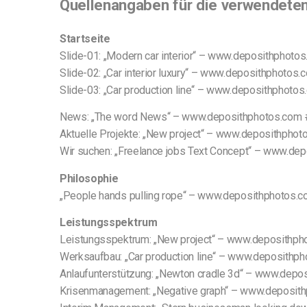
Quellenangaben für die verwendeten 
Startseite
Slide-01: „Modern car interior“ – www.deposithpho
Slide-02: „Car interior luxury“ – www.deposithphot
Slide-03: „Car production line“ – www.deposithphot
News: „The word News“ – www.deposithphotos.com
Aktuelle Projekte: „New project“ – www.deposithph
Wir suchen: „Freelance jobs Text Concept“ – www.d
Philosophie
„People hands pulling rope“ – www.deposithphotos
Leistungsspektrum
Leistungsspektrum: „New project“ – www.deposithp
Werksaufbau: „Car production line“ – www.deposith
Anlaufunterstützung: „Newton cradle 3d“ – www.depo
Krisenmanagement: „Negative graph“ – www.deposit