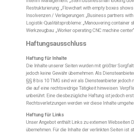
Interim Management: „Stern businessman looking d
Restrukturierung: „Flowchart with empty boxes show
Insolvenzen / Verlagerungen: „Business partners w
Logistik-Qualitätsprobleme: „Manouvering containe
Werkzeugbau: „Worker operating CNC machine cente
Haftungsausschluss
Haftung für Inhalte
Die Inhalte unserer Seiten wurden mit größter Sorgfalt e
jedoch keine Gewähr übernehmen. Als Diensteanbieter
§§ 8 bis 10 TMG sind wir als Diensteanbieter jedoch 
die auf eine rechtswidrige Tätigkeit hinweisen. Verp
unberührt. Eine diesbezügliche Haftung ist jedoch er
Rechtsverletzungen werden wir diese Inhalte umgehe
Haftung für Links
Unser Angebot enthält Links zu externen Webseiten Dri
übernehmen. Für die Inhalte der verlinkten Seiten ist 